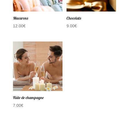
Macarons
Chocolats
12.00
€
9.00
€
Flûte de champagne
7.00
€