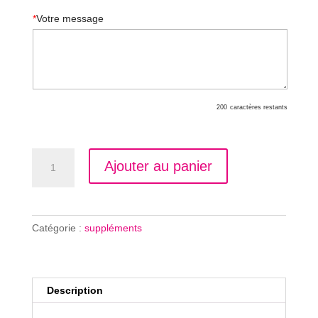
*
Votre message
200
caractères restants
quantité
Ajouter au panier
de
Flûte
de
champagne
Catégorie :
suppléments
Description