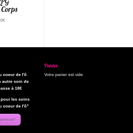
LPG
 Corps
00
€
Panier
 coeur de l'ô
Votre panier est vide.
 autre soin de
passe à 18€
pour les soins
 coeur de l'ô"
"hammam"