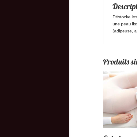
Descrip
Déstocke les
une peau liss
(adipeuse, a
Produits si