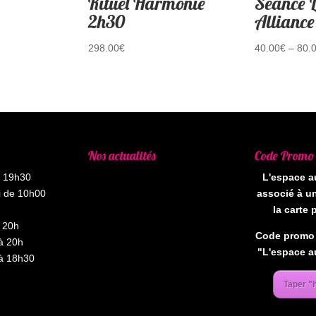
Rituel Harmonie
Séance 
2h30
Alliance
298.00
€
40.00
€
–
80.
Nos actualités
Code Promo
à 19h30
L'espace au
i de 10h00
associé à un
la carte 
 20h
Code promo 
à 20h
"L'espace au
à 18h30
Taper 