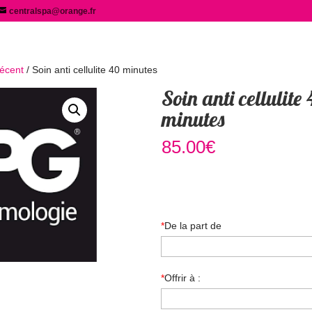
centralspa@orange.fr
récent
/ Soin anti cellulite 40 minutes
Soin anti cellulite
minutes
85.00
€
Offrir ce soin
*
De la part de
*
Offrir à :