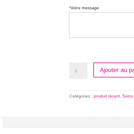
*
Votre message
quantité
Ajouter au p
de
Soin
anti
cellulite
Catégories :
produit récent
,
Soins
40
minutes