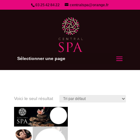
03 25 42 84 22
centralspa@orange.fr
Sélectionner une page
Voici le seul résultat